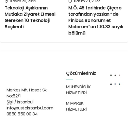
Kasım 23, 2022
Kasım 23, 2022
Teknoloji Aşıklarının
M.Ö. 45 tarihinde Çiçero
Mutlaka Ziyaret Etmesi
tarafından yazılan “de
Gereken 10 Teknoloji
Finibus Bonorum et
Başkenti
Malorum”un 1.10.33 sayılı
bölümü
Nereden Gelir?
Yaygın inancın tersine, Lorem Ipsum rastgele
Çözümlerimiz
sözcüklerden oluşmaz. Kökleri M.Ö. 45 tarihinden bu yana
klasik Latin edebiyatına kadar uzanan 2000 yıllık bir
MÜHENDİSLİK
geçmişi vardır. Virginia’daki Hampden-Sydney College’dan
Merkez Mh. Hasat Sk.
HİZMETLERİ
No:52/1
Latince profesörü Richard McClintock, bir Lorem Ipsum
Şişli / İstanbul
MİMARLIK
pasajında geçen ve anlaşılması en güç sözcüklerden biri
info@ustaistanbul.com
HİZMETLERİ
olan ‘consectetur’ sözcüğünün klasik edebiyattaki
0850 550 00 34
örneklerini incelediğinde kesin bir kaynağa ulaşmıştır.
Lorm Ipsum, Çiçero tarafından M.Ö. 45 tarihinde kaleme