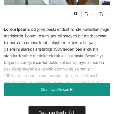
+
-
Lorem Ipsum
, dizgi ve baskı endüstrisinde kullanılan mıgır
metinlerdir. Lorem Ipsum, adı bilinmeyen bir matbaacının
bir hurufat numune kitabı oluşturmak üzere bir yazı
galerisini alarak karıştırdığı 1500’lerden beri endüstri
standardı sahte metinler olarak kullanılmıştır. Beşyüz yıl
boyunca varlığını sürdürmekle kalmamış, aynı zamanda
pek değişmeden elektronik dizgiye de sıçramıştır.
1960’larda Lorem Ipsum pasajları da içeren Letraset
yapraklarının yayınlanması ile ve yakın zamanda Aldus
PageMaker gibi Lorem Ipsum sürümleri içeren masaüstü
Okumaya Devam Et
yayıncılık yazılımları ile popüler olmuştur.
Yorumları Göster (0)