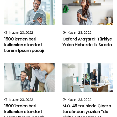
sağlayarak okunurluğu artırmasıdır. Şu anda birçok
masaüstü yayıncılık paketi ve web sayfa düzenleyicisi,
varsayılan mıgır metinler olarak Lorem Ipsum
kullanmaktadır. Ayrıca arama motorlarında ‘lorem ipsum’
Kasım 23, 2022
Kasım 23, 2022
anahtar sözcükleri ile arama yapıldığında henüz tasarım
1500’lerden beri
Oxford Araştırdı: Türkiye
aşamasında olan çok sayıda site listelenir. Yıllar içinde,
kullanılan standart
Yalan Haberde İlk Sırada
bazen kazara, bazen bilinçli olarak (örneğin mizah
Lorem Ipsum pasajı
katılarak), çeşitli sürümleri geliştirilmiştir.
Kasım 23, 2022
Kasım 23, 2022
1500’lerden beri
M.Ö. 45 tarihinde Çiçero
kullanılan standart
tarafından yazılan “de