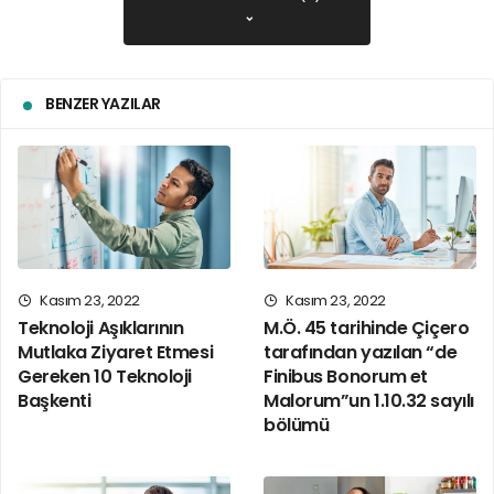
Smart people learn from
everything and everyone,
average people from their
BENZER YAZILAR
experiences, stupid people
already have all the
answers.Socrates
SOCRATES
Kasım 23, 2022
Kasım 23, 2022
Teknoloji Aşıklarının
M.Ö. 45 tarihinde Çiçero
Neden Kullanırız?
Mutlaka Ziyaret Etmesi
tarafından yazılan “de
Gereken 10 Teknoloji
Finibus Bonorum et
Başkenti
Malorum”un 1.10.32 sayılı
Yinelenen bir sayfa içeriğinin okuyucunun dikkatini
bölümü
dağıttığı bilinen bir gerçektir. Lorem Ipsum kullanmanın
amacı, sürekli ‘buraya metin gelecek, buraya metin
gelecek’ yazmaya kıyasla daha dengeli bir harf dağılımı