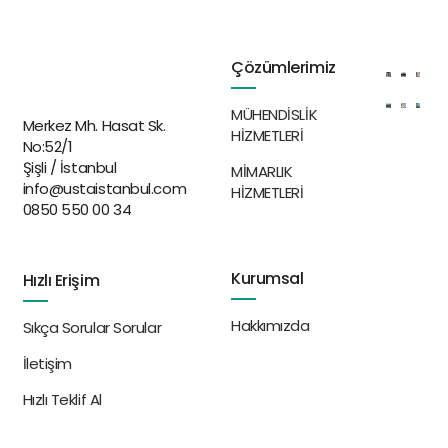
kontrolü
Test sonuçlarının raporlanması ve
Çözümlerimiz
belgelendirilmesi
Neden Usta İstanbul?
MÜHENDİSLİK
Merkez Mh. Hasat Sk.
HİZMETLERİ
No:52/1
Şişli / İstanbul
MİMARLIK
Deneyimli ve uzman ekibimiz ile hızlı ve etkili
info@ustaistanbul.com
HİZMETLERİ
hizmet
0850 550 00 34
Güvenli ve kaliteli hizmet anlayışımız
Rekabetçi fiyatlarımız
Kurumsal
Hızlı Erişim
Kaçak akım koruma rölelerinin işletme güvenliği
Hakkımızda
Sıkça Sorular Sorular
açısından büyük önem taşıdığı göz önüne alındığında,
bu cihazların test edilmesi ve doğru çalıştığından emin
İletişim
olunması gerekmektedir. Usta İstanbul olarak, bu
Hızlı Teklif Al
konuda müşterilerimize profesyonel ve kaliteli bir
hizmet sunmaktayız.