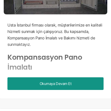
Usta İstanbul firması olarak, müşterilerimize en kaliteli
hizmeti sunmak için çalışıyoruz. Bu kapsamda,
Kompansasyon Pano İmalatı ve Bakımı hizmeti de
sunmaktayız.
Kompansasyon Pano
İmalatı
Kompansasyon panoları, endüstriyel tesislerde
Okumaya Devam Et
kullanılan ve enerji tasarrufu sağlayan önemli bir
cihazdır. Firmamız, müşterilerimizin ihtiyaçlarına göre
özelleştirilmiş kompansasyon panoları imalatı
yapmaktadır. İmalat sürecinde, kaliteli malzemeler