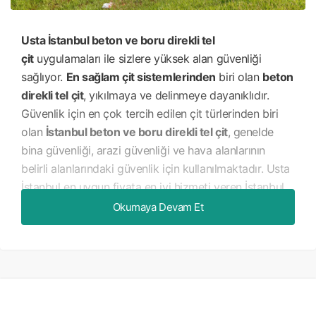
Usta İstanbul beton ve boru direkli tel
çit
uygulamaları ile sizlere yüksek alan güvenliği
sağlıyor.
En sağlam çit sistemlerinden
biri olan
beton
direkli tel çit
, yıkılmaya ve delinmeye dayanıklıdır.
Güvenlik için en çok tercih edilen çit türlerinden biri
olan
İstanbul beton ve boru direkli tel çit
, genelde
bina güvenliği, arazi güvenliği ve hava alanlarının
belirli alanlarındaki güvenlik için kullanılmaktadır. Usta
İstanbul en uygun fiyata en iyi hizmeti veren İstanbul
lokasyonlu bir firmadır. Beton ve boru direkli tel çit
Okumaya Devam Et
için bir numaralı tercihinizin Usta İstanbul olması size
birçok avantaj sağlayacaktır. Hem fiyat hem kalite
açısından avantajlı olan hizmetlerimiz müşteri
memnuniyetini fazlasıyla karşılamaktadır. Kısa süre
içerisinde montajı tamamlar ve en iyi şekilde
hizmetinizi teslim ederiz.